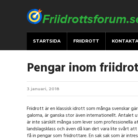
STARTSIDA
FRIIDROTT
KONTAKTA
Pengar inom friidro
3 januari, 2018
Friidrott är en klassisk idrott som många svenskar gär
galorna, är ganska stor även internationellt. Antale
är inte särskilt många som lever som professionella at
landslagsklass och även då kan det vara lite svårt att
få in pengar som friidrottare. En sak sak som är intre