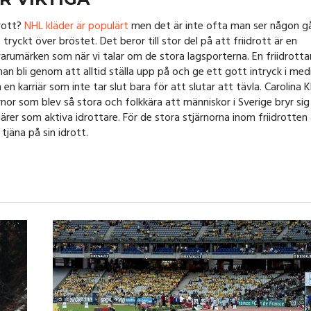
drott?
NHL kläder är populärt
men det är inte ofta man ser någon g
ryckt över bröstet. Det beror till stor del på att friidrott är en
ka varumärken som när vi talar om de stora lagsporterna. En friidrotta
n bli genom att alltid ställa upp på och ge ett gott intryck i medi
n karriär som inte tar slut bara för att slutar att tävla. Carolina K
rnor som blev så stora och folkkära att människor i Sverige bryr si
iärer som aktiva idrottare. För de stora stjärnorna inom friidrotten 
jäna på sin idrott.