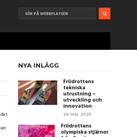
NYA INLÄGG
Friidrottens
tekniska
utrustning –
utveckling och
innovation
 det
26 Maj, 2025
Friidrottens
kan
olympiska stjärnor