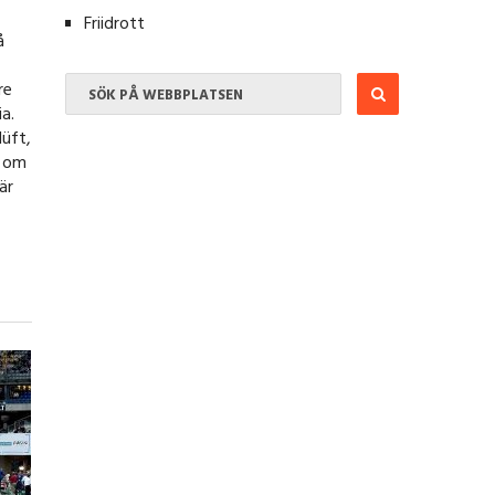
Friidrott
å
re
a.
lüft,
g om
är