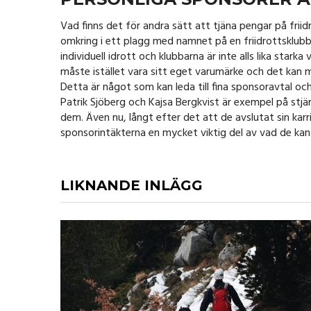
Vad finns det för andra sätt att tjäna pengar på frii
omkring i ett plagg med namnet på en friidrottsklubb t
individuell idrott och klubbarna är inte alls lika star
måste istället vara sitt eget varumärke och det kan ma
Detta är något som kan leda till fina sponsoravtal och e
Patrik Sjöberg och Kajsa Bergkvist är exempel på stjä
dem. Även nu, långt efter det att de avslutat sin karr
sponsorintäkterna en mycket viktig del av vad de kan t
LIKNANDE INLÄGG