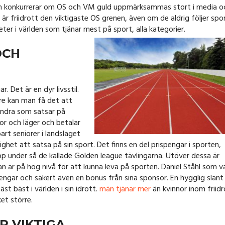
och konkurrerar om OS och VM guld uppmärksammas stort i media o
r friidrott den viktigaste OS grenen, även om de aldrig följer spo
leter i världen som tjänar mest på sport, alla kategorier.
OCH
. Det är en dyr livsstil.
re kan man få det att
andra som satsar på
or och läger och betalar
art seniorer i landslaget
ghet att satsa på sin sport. Det finns en del prispengar i sporten,
upp under så de kallade Golden league tävlingarna. Utöver dessa är
 är på hög nivå för att kunna leva på sporten. Daniel Ståhl som v
spengar och säkert även en bonus från sina sponsor. En hygglig slant
t bäst i världen i sin idrott.
män tjänar mer
än kvinnor inom friidr
et större.
R VIKTIGA