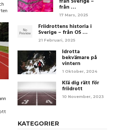
från Sverige –
ch
från …
rten
17 Mars, 2025
Friidrottens historia i
Sverige – från OS …
21 Februari, 2025
Idrotta
bekvämare på
vintern
1 Oktober, 2024
Klä dig rätt för
friidrott
10 November, 2023
ann
ott
KATEGORIER