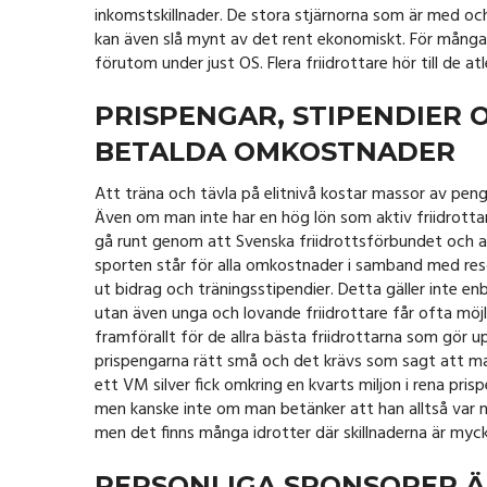
inkomstskillnader. De stora stjärnorna som är med 
kan även slå mynt av det rent ekonomiskt. För många ä
förutom under just OS. Flera friidrottare hör till de at
PRISPENGAR, STIPENDIER 
BETALDA OMKOSTNADER
Att träna och tävla på elitnivå kostar massor av pengar
Även om man inte har en hög lön som aktiv friidrotta
gå runt genom att Svenska friidrottsförbundet och 
sporten står för alla omkostnader i samband med res
ut bidrag och träningsstipendier. Detta gäller inte enb
utan även unga och lovande friidrottare får ofta möjli
framförallt för de allra bästa friidrottarna som gör 
prispengarna rätt små och det krävs som sagt att man
ett VM silver fick omkring en kvarts miljon i rena pri
men kanske inte om man betänker att han alltså var näs
men det finns många idrotter där skillnaderna är myck
PERSONLIGA SPONSORER Ä