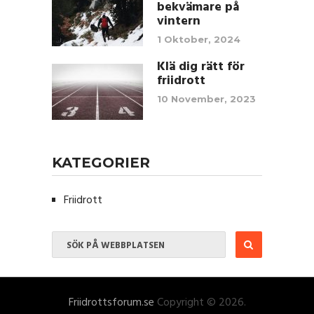
bekvämare på
vintern
1 Oktober, 2024
Klä dig rätt för
friidrott
10 November, 2023
KATEGORIER
Friidrott
Friidrottsforum.se
Copyright © 2026.