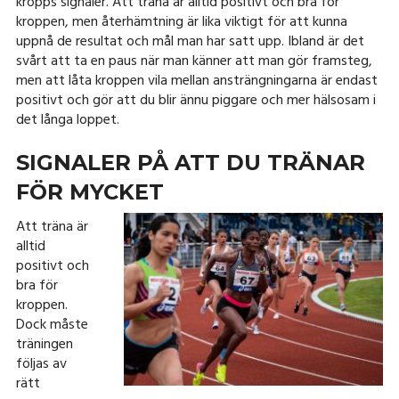
kropps signaler. Att träna är alltid positivt och bra för
kroppen, men återhämtning är lika viktigt för att kunna
uppnå de resultat och mål man har satt upp. Ibland är det
svårt att ta en paus när man känner att man gör framsteg,
men att låta kroppen vila mellan ansträngningarna är endast
positivt och gör att du blir ännu piggare och mer hälsosam i
det långa loppet.
SIGNALER PÅ ATT DU TRÄNAR
FÖR MYCKET
Att träna är
alltid
positivt och
bra för
kroppen.
Dock måste
träningen
följas av
rätt