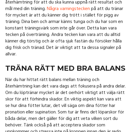
återhämtning för att du ska kunna uppnå rätt resultat och
mål med din träning.
Några varningstecken
på att du tränar
för mycket är att du känner dig trött i stället för pigg av
träning. Dina ben och armar känns tunga och du har som en
konstant träningsvärk som inte går över. Detta kan vara
tecken på överträning. Andra tecken kan vara att du alltid
känner dig törstig och är ofta sjuk fastän du försöker hålla
dig frisk och tränad. Det är viktigt att ta dessa signaler på
allvar.
TRÄNA RÄTT MED BRA BALANS
När du har hittat rätt balans mellan träning och
återhämtning kan det vara dags att fokusera på andra delar.
Om du löptränar mycket är det oerhört viktigt att välja rätt
skor för att förhindra skador. En viktig aspekt kan vara att
se hur dina fötter lutar, det vill säga om dina fötter har
pronation eller supination. Som tur är finns det löparskor för
båda delar, men det gäller för dig att veta vilken sort du
behöver. Tänk också på att acceptera skador som
uppkommer och stressa inte på kroppen innan den är redo